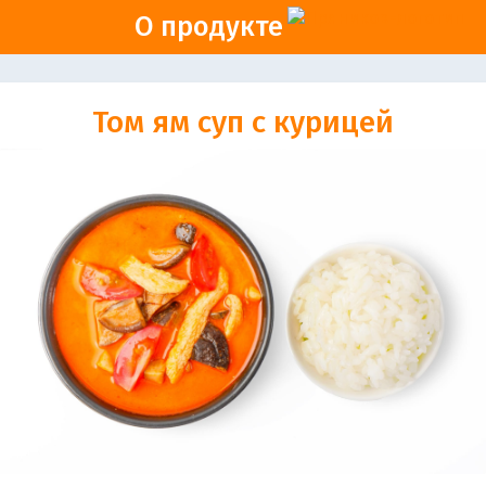
О продукте
Том ям суп с курицей