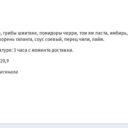
е, грибы шиитаке, помидоры черри, том ям паста, имбирь
корень галанга, соус соевый, перец чили, лайм.
уре: 3 часа с момента доставки.
 20,9
ригинала