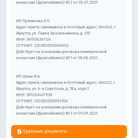
концессии (франчайзинга) №2 от 05.07.2021.
ИП Пряникова К.О.
Адрес пункта самовывоза и почтовый адрес: 664040, г.
Иркутск, ул. Павла Красильникова, д. 215
ИНН: 381506367124
ОГРНИП: 320385000060052
Действует на основании договора коммерческой
концессии (франчайзинга) №1 от 28.06.2021.
ИП Шлык Я.А.
Адрес пункта самовывоза и почтовый адрес: 664022, г.
Иркутск, ул. 6-я Советская, д. 18а, корп.1
ИНН: 381209407938
ОГРНИП: 320385000092106
Действует на основании договора коммерческой
концессии (франчайзинга) №3 от 01.09.2021.
description
Правовые документы