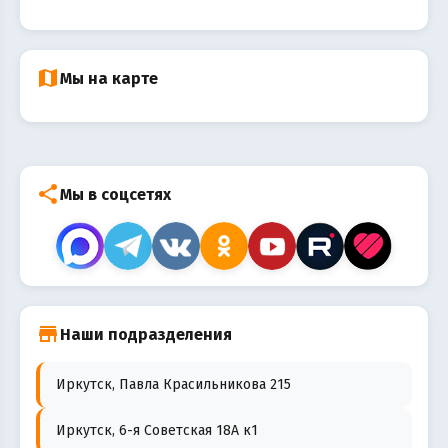
map
Мы на карте
share
Мы в соцсетях
store
Наши подразделения
Иркутск, Павла Красильникова 215
Иркутск, 6-я Советская 18А к1