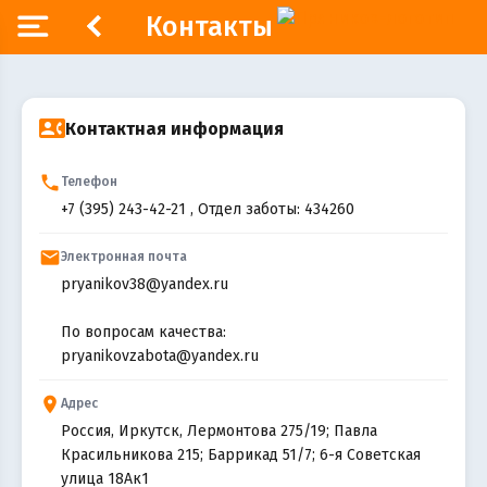
Контакты
contact_phone
Контактная информация
phone
Телефон
+7 (395) 243-42-21
,
Отдел заботы: 434260
email
Электронная почта
pryanikov38@yandex.ru
По вопросам качества:
pryanikovzabota@yandex.ru
place
Адрес
Россия, Иркутск, Лермонтова 275/19; Павла
Красильникова 215; Баррикад 51/7; 6-я Советская
улица 18Ак1