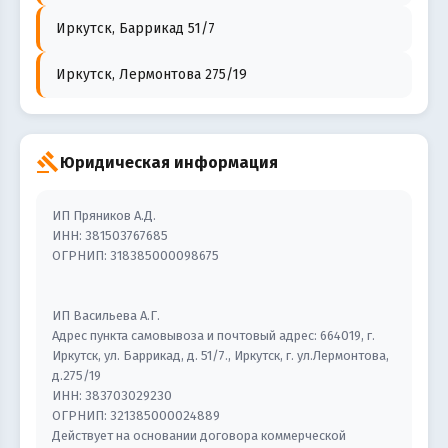
Иркутск, Баррикад 51/7
Иркутск, Лермонтова 275/19
gavel
Юридическая информация
ИП Пряников А.Д.
ИНН: 381503767685
ОГРНИП: 318385000098675
ИП Васильева А.Г.
Адрес пункта самовывоза и почтовый адрес: 664019, г.
Иркутск, ул. Баррикад, д. 51/7., Иркутск, г. ул.Лермонтова,
д.275/19
ИНН: 383703029230
ОГРНИП: 321385000024889
Действует на основании договора коммерческой