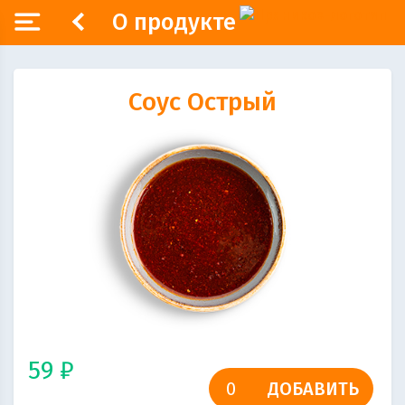
О продукте
Соус Острый
59 ₽
ДОБАВИТЬ