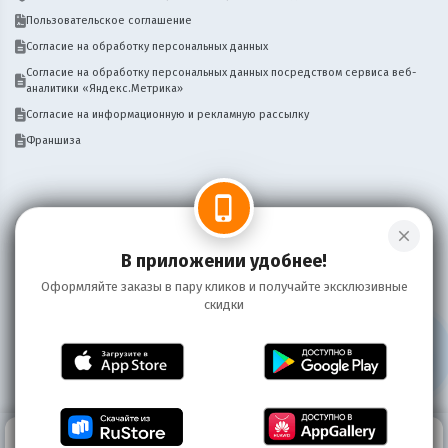
Пользовательское соглашение
Согласие на обработку персональных данных
Согласие на обработку персональных данных посредством сервиса веб-
аналитики «Яндекс.Метрика»
Согласие на информационную и рекламную рассылку
Франшиза
phone_iphone
close
Нужен сайт, бот, мобильное приложение
Написать
для вашего бизнеса доставки? Пишите!
В приложении удобнее!
Оформляйте заказы в пару кликов и получайте эксклюзивные
скидки
Информация на сайте носит справочный характер и не является публичной
офертой
©
2026 Пряников
0
КОРЗИНА
0 ₽
ГЛАВНАЯ
ВОЙТИ