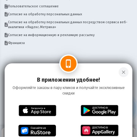
Пользовательское соглашение
Согласие на обработку персональных данных
Согласие на обработку персональных данных посредством сервиса веб-
аналитики «Яндекс.Метрика»
Согласие на информационную и рекламную рассылку
Франшиза
phone_iphone
close
Нужен сайт, бот, мобильное приложение
Написать
для вашего бизнеса доставки? Пишите!
В приложении удобнее!
Оформляйте заказы в пару кликов и получайте эксклюзивные
скидки
Информация на сайте носит справочный характер и не является публичной
офертой
©
2026 Пряников
0
КОРЗИНА
0 ₽
ГЛАВНАЯ
ВОЙТИ