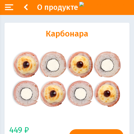
О продукте
Карбонара
449 ₽