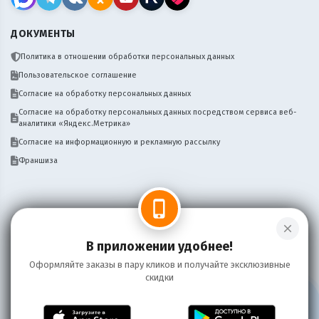
ДОКУМЕНТЫ
Политика в отношении обработки персональных данных
Пользовательское соглашение
Согласие на обработку персональных данных
Согласие на обработку персональных данных посредством сервиса веб-
аналитики «Яндекс.Метрика»
Согласие на информационную и рекламную рассылку
Франшиза
phone_iphone
close
Нужен сайт, бот, мобильное приложение
Написать
для вашего бизнеса доставки? Пишите!
В приложении удобнее!
Оформляйте заказы в пару кликов и получайте эксклюзивные
скидки
Информация на сайте носит справочный характер и не является публичной
офертой