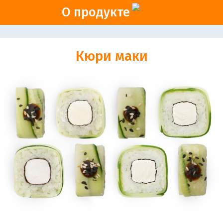
О продукте
Кюри маки