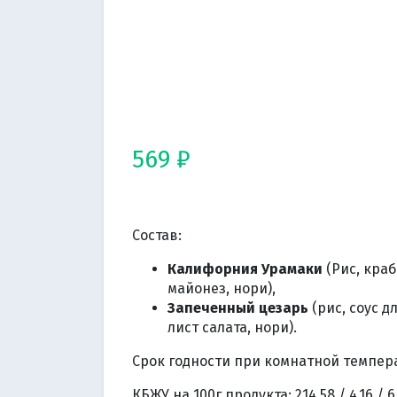
569 ₽
Состав:
Калифорния Урамаки
(Рис, краб
майонез, нори),
Запеченный цезарь
(рис, соус д
лист салата, нори).
Срок годности при комнатной температ
КБЖУ на 100г продукта: 214,58 / 4,16 / 6