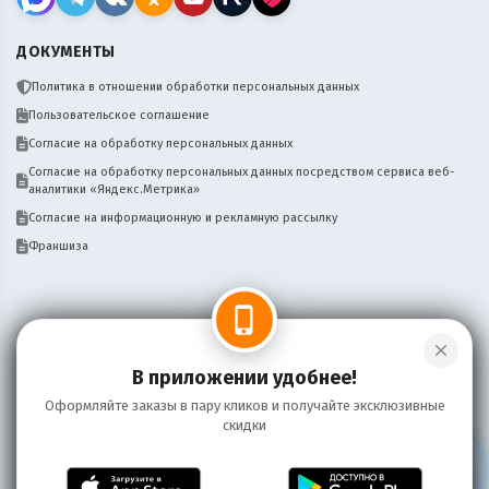
ДОКУМЕНТЫ
Политика в отношении обработки персональных данных
Пользовательское соглашение
Согласие на обработку персональных данных
Согласие на обработку персональных данных посредством сервиса веб-
аналитики «Яндекс.Метрика»
Согласие на информационную и рекламную рассылку
Франшиза
phone_iphone
close
Нужен сайт, бот, мобильное приложение
Написать
для вашего бизнеса доставки? Пишите!
В приложении удобнее!
Оформляйте заказы в пару кликов и получайте эксклюзивные
скидки
Информация на сайте носит справочный характер и не является публичной
офертой