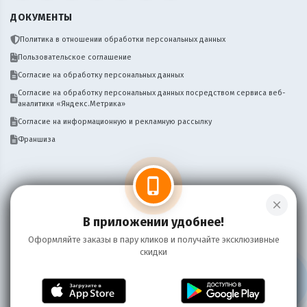
ДОКУМЕНТЫ
Политика в отношении обработки персональных данных
Пользовательское соглашение
Согласие на обработку персональных данных
Согласие на обработку персональных данных посредством сервиса веб-
аналитики «Яндекс.Метрика»
Согласие на информационную и рекламную рассылку
Франшиза
phone_iphone
close
Нужен сайт, бот, мобильное приложение
Написать
для вашего бизнеса доставки? Пишите!
В приложении удобнее!
Оформляйте заказы в пару кликов и получайте эксклюзивные
скидки
Информация на сайте носит справочный характер и не является публичной
офертой
©
2026 Пряников