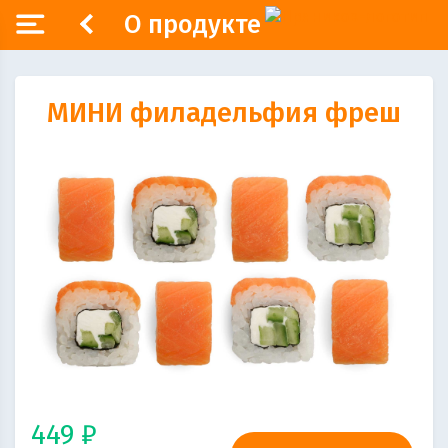
О продукте
МИНИ филадельфия фреш
449 ₽