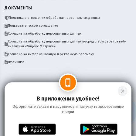
ДОКУМЕНТЫ
Политика в отношении обработки персональных данных
Пользовательское соглашение
Согласие на обработку персональных данных
Согласие на обработку персональных данных посредством сервиса веб-
аналитики «Яндекс.Метрика»
Согласие на информационную и рекламную рассылку
Франшиза
phone_iphone
close
Нужен сайт, бот, мобильное приложение
Написать
для вашего бизнеса доставки? Пишите!
В приложении удобнее!
Оформляйте заказы в пару кликов и получайте эксклюзивные
скидки
Информация на сайте носит справочный характер и не является публичной
офертой
©
2026 Пряников