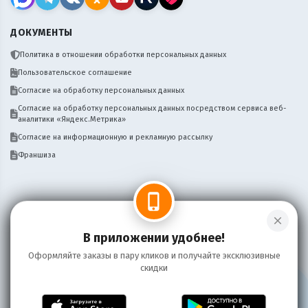
ДОКУМЕНТЫ
Политика в отношении обработки персональных данных
Пользовательское соглашение
Согласие на обработку персональных данных
Согласие на обработку персональных данных посредством сервиса веб-
аналитики «Яндекс.Метрика»
Согласие на информационную и рекламную рассылку
Франшиза
phone_iphone
close
Нужен сайт, бот, мобильное приложение
Написать
для вашего бизнеса доставки? Пишите!
В приложении удобнее!
Оформляйте заказы в пару кликов и получайте эксклюзивные
скидки
Информация на сайте носит справочный характер и не является публичной
офертой