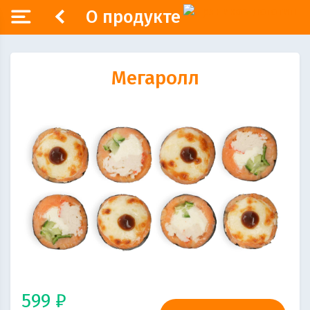
О продукте
Мегаролл
599 ₽