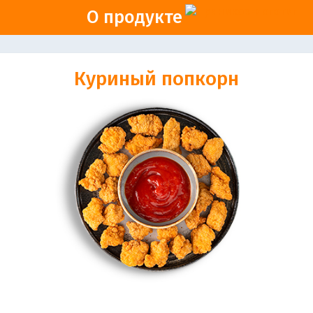
О продукте
Куриный попкорн