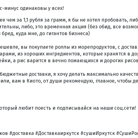
с-минус одинаковы у всех!
 чем за 1,1 рубля за грамм, я бы не хотел пробовать, ли
ельны, либо, это временная акция (без обид, все возмож
 бред, куда мне, до гигантов бизнеса)
 дешевле, вы покупаете роллы из морепродуктов, с достав
арами, из хороших ингредиентов, которые хранятся в до
йки, а рис варится в вечно ломающихся и дорогих рисо
ь бюджетные доставки, я хочу делать максимально качестве
Чили, вам в Киото, от души рекомендую, главное, чтобы д
 который любит поесть и подписывайся на наши соц.сети!
ов #доставка #Доставкаиркутск #сушиИркутск #СушиРо