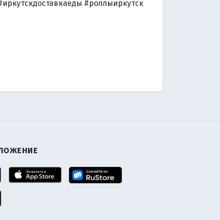
 #иркутскдоставкаеды #роллыиркутск
ИЛОЖЕНИЕ