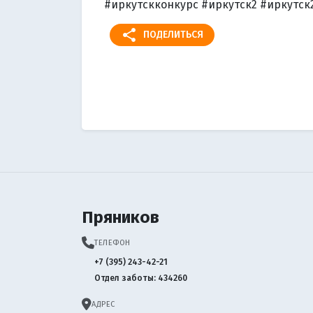
#иркутскконкурс #иркутск2 #иркутск
share
ПОДЕЛИТЬСЯ
Пряников
ТЕЛЕФОН
+7 (395) 243-42-21
Отдел заботы: 434260
АДРЕС