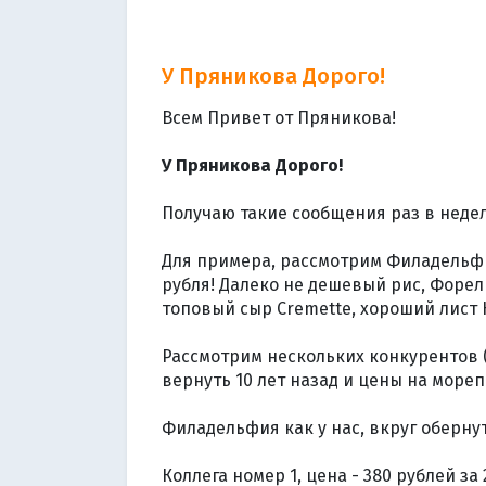
У Пряникова Дорого!
Всем Привет от Пряникова!
⠀
У Пряникова Дорого!
⠀
Получаю такие сообщения раз в недел
⠀
Для примера, рассмотрим Филадельфию
рубля! Далеко не дешевый рис, Форел
топовый сыр Cremette, хороший лист Н
⠀
Рассмотрим нескольких конкурентов (н
вернуть 10 лет назад и цены на мореп
⠀
Филадельфия как у нас, вкруг обернут
⠀
Коллега номер 1, цена - 380 рублей з