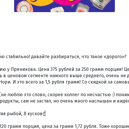
ю стабильно! давайте разбираться, что такое «дорого»?
 у Пряникова. Цена 375 рублей за 250 грамм порция! Це
ь в ценовом сегменте намного выше среднего, очень не 
ори. И это всего за 1,5 рубля грамм! Со скидкой за самов
е люблю это слово, скорее коллег по несчастью :) поним
родукты, сам не застал, но очень много наслышан и виде
ая рыбой, 8 кусков☝️
а 220 грамм порция, цена за грамм 1,72 рубля. Тоже хорош