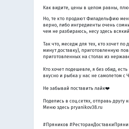
⠀
Как видите, цены в целом равны, плю
Но, те кто продают Филадельфию менее
верно, либо ингредиенты очень сомнит
чем не разбираюсь, несу здесь всякий
⠀
Так что, меседж для тех, кто хочет по
минут доставку), приготовленную пов
приготовленных на столах из нержаве
⠀
Кто хочет подешевле, я без обид, ест
вкусно и рыбка у нас не самолетом с 
⠀
Не забывай поставить лайк❤️
Поделись в соц.сетях, отправь другу
Меню здесь pryanikov38.ru
#Пряников #РесторанДоставкиПряник