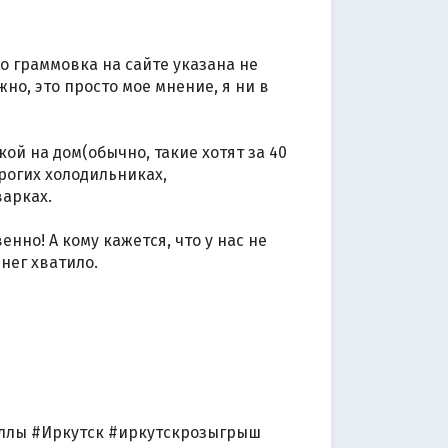
бо граммовка на сайте указана не
но, это просто мое мнение, я ни в
кой на дом(обычно, такие хотят за 40
рогих холодильниках,
варках.
нно! А кому кажется, что у нас не
енег хватило.
ллы #Иркутск #иркутскрозыгрыш