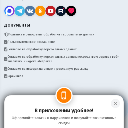
ДОКУМЕНТЫ
Политика в отношении обработки персональных данных
Пользовательское соглашение
Согласие на обработку персональных данных
Согласие на обработку персональных данных посредством сервиса веб-
аналитики «Яндекс.Метрика»
Согласие на информационную и рекламную рассылку
Франшиза
phone_iphone
close
Нужен сайт, бот, мобильное приложение
Написать
для вашего бизнеса доставки? Пишите!
В приложении удобнее!
Оформляйте заказы в пару кликов и получайте эксклюзивные
скидки
Информация на сайте носит справочный характер и не является публичной