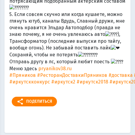
потрясающим подобранным актерским составом
5. Если совсем скучно или когда кушаете, можно
глянуть ютуб, каналы Вдудь, Славный друже, мне
очень нравится Эльдар Автоподбор (правда не
знаю почему, я не очень увлекаюсь авто
),
Трансформатор (последние выпуски про тайгу,
вообще огонь). Не забывай поставить лайк
Сохраняй, чтобы не потерять
Отправь другу в лс, который любит поесть
Меню здесь
pryanikov38.ru
#Пряников
#РесторанДоставкиПряников
#доставка
#иркутскконкурс
#иркутск2
#иркутск2018
#иркутск2
share
ПОДЕЛИТЬСЯ