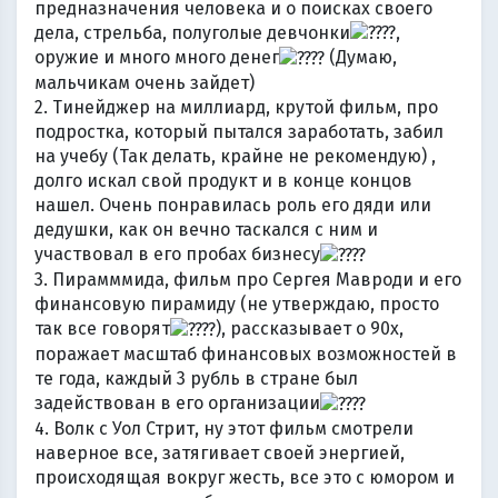
предназначения человека и о поисках своего
дела, стрельба, полуголые девчонки
,
оружие и много много денег
(Думаю,
мальчикам очень зайдет)
2. Тинейджер на миллиард, крутой фильм, про
подростка, который пытался заработать, забил
на учебу (Так делать, крайне не рекомендую) ,
долго искал свой продукт и в конце концов
нашел. Очень понравилась роль его дяди или
дедушки, как он вечно таскался с ним и
участвовал в его пробах бизнесу
3. Пирамммида, фильм про Сергея Мавроди и его
финансовую пирамиду (не утверждаю, просто
так все говорят
), рассказывает о 90х,
поражает масштаб финансовых возможностей в
те года, каждый 3 рубль в стране был
задействован в его организации
4. Волк с Уол Стрит, ну этот фильм смотрели
наверное все, затягивает своей энергией,
происходящая вокруг жесть, все это с юмором и