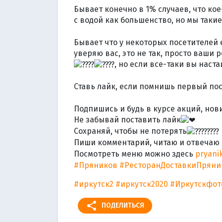
Бывает конечно в 1% случаев, что кое
с водой как большенство, но мы так
Бывает что у некоторых посетителей
уверяю вас, это не так, просто ваш
, но если все-таки вы наста
Ставь лайк, если помнишь первый по
Подпишись и будь в курсе акций, нови
Не забывай поставить лайк
Сохраняй, чтобы не потерять
Пиши комментарий, читаю и отвечаю
Посмотреть меню можно здесь
pryani
#Пряников
#РесторанДоставкиПряни
#иркутск2
#иркутск2020
#Иркутскфот
share
ПОДЕЛИТЬСЯ