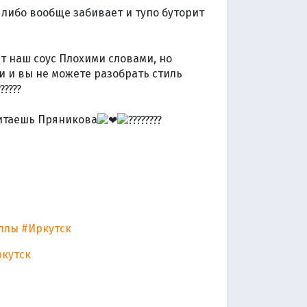
, либо вообще забивает и тупо буторит
т наш соус Плохими словами, но
 и вы не можете разобрать стиль
 читаешь Пряникова
ллы
#Иркутск
кутск