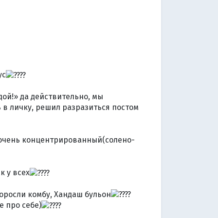
ус
ой!» да действительно, мы
ь в личку, решил разразиться постом
̆ очень концентрированный(солено-
к у всех
доросли комбу, Хандаш бульон
е про себе)