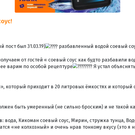
оус!
̆ пост был 31.03.19)
разбавленный водой соевый со
лучаем от гостей « соевый соус как будто разбавили вод
нее варим по особой рецептуре
Я устал объяснят
», который приходит в 20 литровых ёмкостях и которыи
лжен быть умеренный (не сильно броским) и не такой ка
в: вода, Кикоман соевый соус, Мирин, стружка тунца, Во
тся «не колхозный» и очень нрав тонкому вкусу (это я н