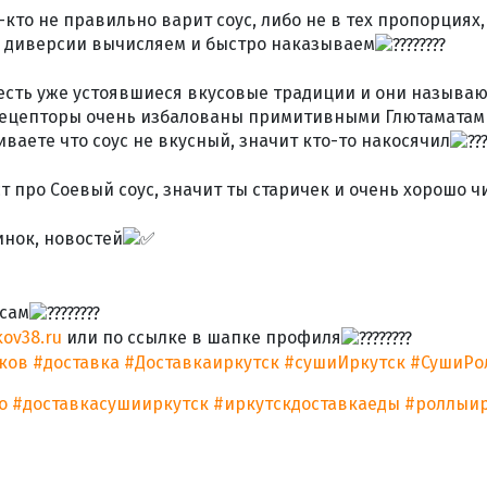
-кто не правильно варит соус, либо не в тех пропорциях
ие диверсии вычисляем и быстро наказываем
 есть уже устоявшиеся вкусовые традиции и они называю
и рецепторы очень избалованы примитивными Глютаматами
иваете что соус не вкусный, значит кто-то накосячил
ст про Соевый соус, значит ты старичек и очень хорошо
нок, новостей
 сам
kov38.ru
или по ссылке в шапке профиля
ков
#доставка
#Доставкаиркутск
#сушиИркутск
#СушиРо
о
#доставкасушииркутск
#иркутскдоставкаеды
#роллыир