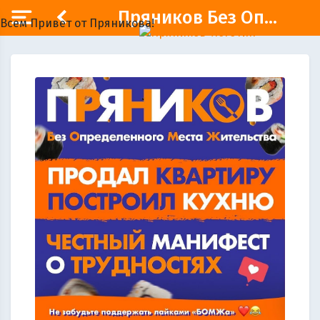
Пряников Без Оп...
Всем Привет от Пряникова!