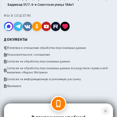
Баррикад 51/7; 6-я Советская улица 18Ак1
МЫ В СОЦСЕТЯХ
ДОКУМЕНТЫ
Политика в отношении обработки персональных данных
Пользовательское соглашение
Согласие на обработку персональных данных
Согласие на обработку персональных данных посредством сервиса веб-
аналитики «Яндекс.Метрика»
Согласие на информационную и рекламную рассылку
Франшиза
phone_iphone
close
Нужен сайт, бот, мобильное приложение
Написать
для вашего бизнеса доставки? Пишите!