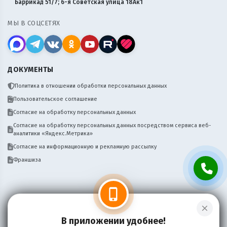
Баррикад 51/7; 6-я Советская улица 18Ак1
МЫ В СОЦСЕТЯХ
ДОКУМЕНТЫ
Политика в отношении обработки персональных данных
Пользовательское соглашение
Согласие на обработку персональных данных
Согласие на обработку персональных данных посредством сервиса веб-
аналитики «Яндекс.Метрика»
Согласие на информационную и рекламную рассылку
Франшиза
phone_iphone
close
Нужен сайт, бот, мобильное приложение
Написать
для вашего бизнеса доставки? Пишите!
В приложении удобнее!