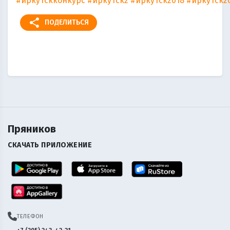
#иркутскконкурс
#иркутск2
#иркутск2018
#иркутск2
share
ПОДЕЛИТЬСЯ
Пряников
СКАЧАТЬ ПРИЛОЖЕНИЕ
ТЕЛЕФОН