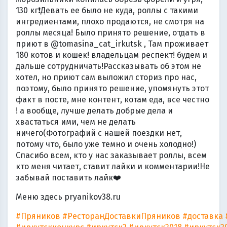
130 кг❗️Девать ее было не куда, роллы с такими
ингредиентами, плохо продаются, не смотря на
роллы месяца! Было принято решение, отдать в
приют в @tomasina_cat_irkutsk , Там проживает
180 котов и кошек! владельцам респект! будем и
дальше сотрудничать!Рассказывать об этом не
хотел, но приют сам выложил сториз про нас,
поэтому, было принято решение, упомянуть этот
факт в посте, мне контент, котам еда, все честно
! а вообще, лучше делать добрые дела и
хвастаться ими, чем не делать
ничего(Фотографий с нашей поездки нет,
потому что, было уже темно и очень холодно!)
Спасибо всем, кто у нас заказывает роллы, всем
кто меня читает, ставит лайки и комментарии!Не
забывай поставить лайк❤️
Меню здесь pryanikov38.ru
#Пряников
#РесторанДоставкиПряников
#доставка